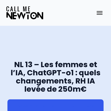
Aller
au
contenu
NL 13 – Les femmes et
l’IA, ChatGPT-o1 : quels
changements, RH IA
levée de 250m€
Newsletter IA : inscription & archives