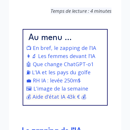
Temps de lecture : 4 minutes
Au menu …
📺 En bref, le zapping de l’IA
👩‍🔬 Les femmes devant l’IA
🤖
Que change ChatGPT-o1
⛽ L’IA et les pays du golfe
💼 RH IA : levée 250m$
🖼️ L’image de la semaine
💰 Aide d’état IA 43k €
💰