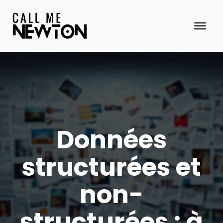
Aller
au
contenu
Données
structurées et
non-
structurées : à